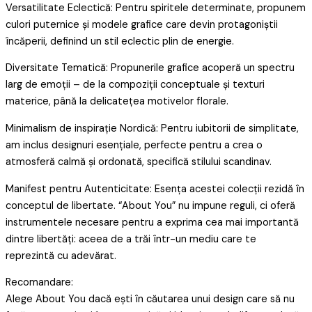
Versatilitate Eclectică: Pentru spiritele determinate, propunem
culori puternice și modele grafice care devin protagoniștii
încăperii, definind un stil eclectic plin de energie.
Diversitate Tematică: Propunerile grafice acoperă un spectru
larg de emoții – de la compoziții conceptuale și texturi
materice, până la delicatețea motivelor florale.
Minimalism de inspirație Nordică: Pentru iubitorii de simplitate,
am inclus designuri esențiale, perfecte pentru a crea o
atmosferă calmă și ordonată, specifică stilului scandinav.
Manifest pentru Autenticitate: Esența acestei colecții rezidă în
conceptul de libertate. “About You” nu impune reguli, ci oferă
instrumentele necesare pentru a exprima cea mai importantă
dintre libertăți: aceea de a trăi într-un mediu care te
reprezintă cu adevărat.
Recomandare:
Alege About You dacă ești în căutarea unui design care să nu