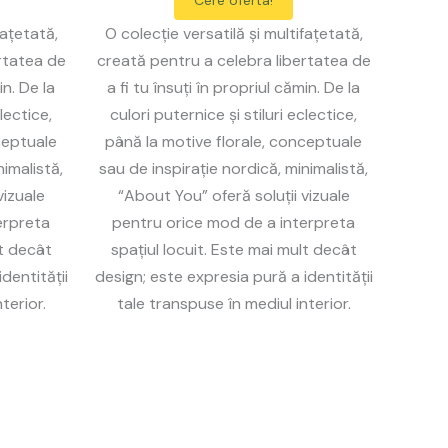
Cere oferta!
fațetată,
O colecție versatilă și multifațetată,
rtatea de
creată pentru a celebra libertatea de
in. De la
a fi tu însuți în propriul cămin. De la
lectice,
culori puternice și stiluri eclectice,
ceptuale
până la motive florale, conceptuale
nimalistă,
sau de inspirație nordică, minimalistă,
vizuale
“About You” oferă soluții vizuale
erpreta
pentru orice mod de a interpreta
lt decât
spațiul locuit. Este mai mult decât
dentității
design; este expresia pură a identității
terior.
tale transpuse în mediul interior.