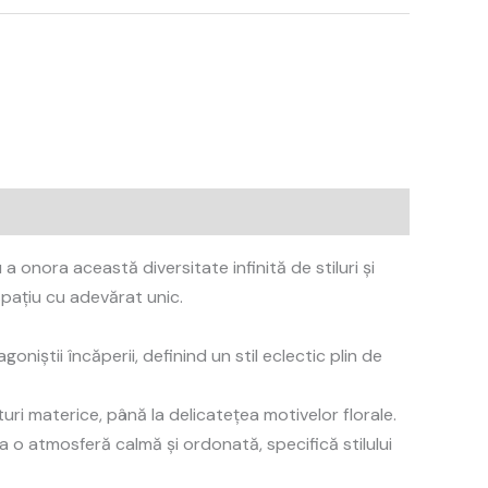
 onora această diversitate infinită de stiluri și
spațiu cu adevărat unic.
niștii încăperii, definind un stil eclectic plin de
ri materice, până la delicatețea motivelor florale.
ea o atmosferă calmă și ordonată, specifică stilului