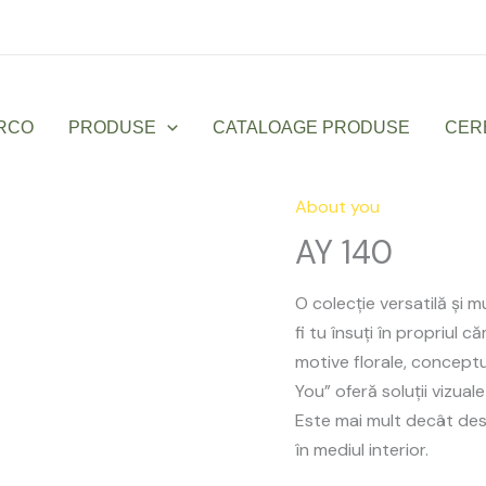
Luni – Vineri: 9:00 – 17:00
office@sanmarco
RCO
PRODUSE
CATALOAGE PRODUSE
CER
About you
AY
140
AY 140
quantity
O colecție versatilă și m
fi tu însuți în propriul c
motive florale, conceptu
You” oferă soluții vizual
Este mai mult decât desi
în mediul interior.