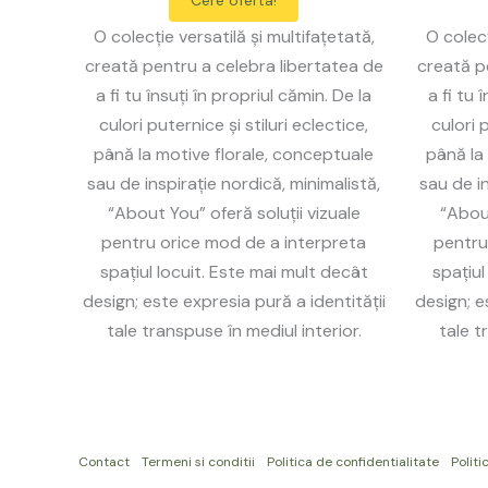
Cere oferta!
O colecție versatilă și multifațetată,
O colecț
creată pentru a celebra libertatea de
creată p
a fi tu însuți în propriul cămin. De la
a fi tu 
culori puternice și stiluri eclectice,
culori p
până la motive florale, conceptuale
până la
sau de inspirație nordică, minimalistă,
sau de in
“About You” oferă soluții vizuale
“About
pentru orice mod de a interpreta
pentru
spațiul locuit. Este mai mult decât
spațiul
design; este expresia pură a identității
design; e
tale transpuse în mediul interior.
tale t
Contact
Termeni si conditii
Politica de confidentialitate
Politi