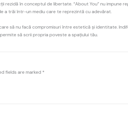
ții rezidă în conceptul de libertate. “About You” nu impune re
de a trăi într-un mediu care te reprezintă cu adevărat.
re să nu facă compromisuri între estetică și identitate. Indif
i permite să scrii propria poveste a spațiului tău.
ed fields are marked
*