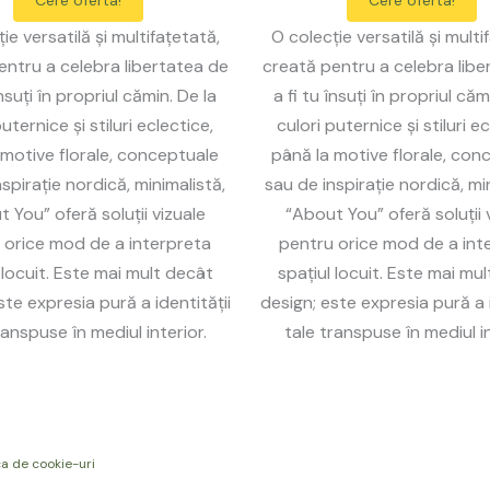
Cere oferta!
Cere oferta!
ie versatilă și multifațetată,
O colecție versatilă și multi
entru a celebra libertatea de
creată pentru a celebra libe
însuți în propriul cămin. De la
a fi tu însuți în propriul căm
uternice și stiluri eclectice,
culori puternice și stiluri ec
 motive florale, conceptuale
până la motive florale, con
spirație nordică, minimalistă,
sau de inspirație nordică, mi
 You” oferă soluții vizuale
“About You” oferă soluții 
 orice mod de a interpreta
pentru orice mod de a int
 locuit. Este mai mult decât
spațiul locuit. Este mai mu
ste expresia pură a identității
design; este expresia pură a i
ranspuse în mediul interior.
tale transpuse în mediul in
ca de cookie-uri