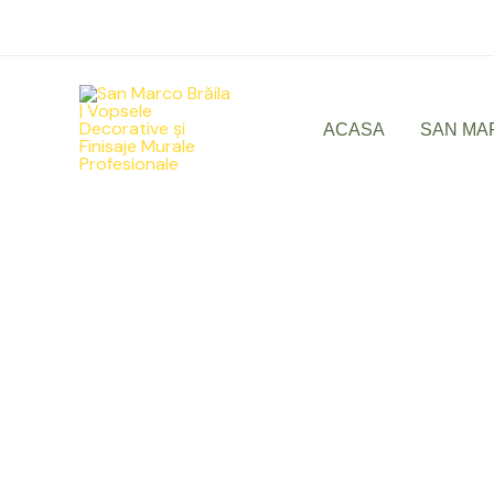
Skip
to
content
ACASA
SAN MA