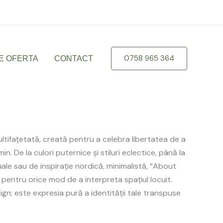
braila.ro
0758 965 364
E OFERTA
CONTACT
ultifațetată, creată pentru a celebra libertatea de a
ămin. De la culori puternice și stiluri eclectice, până la
ale sau de inspirație nordică, minimalistă, “About
e pentru orice mod de a interpreta spațiul locuit.
gn; este expresia pură a identității tale transpuse