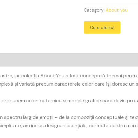
Category:
About you
Cere oferta!
astre, iar colecția About You a fost concepută tocmai pentru a
complexă și variată precum caracterele celor care își doresc un 
, propunem culori puternice și modele grafice care devin protago
 spectru larg de emoții – de la compoziții conceptuale și textu
 simplitate, am inclus designuri esențiale, perfecte pentru a cr