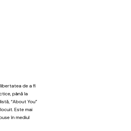
libertatea de a fi
ectice, până la
listă, “About You”
locuit. Este mai
spuse în mediul