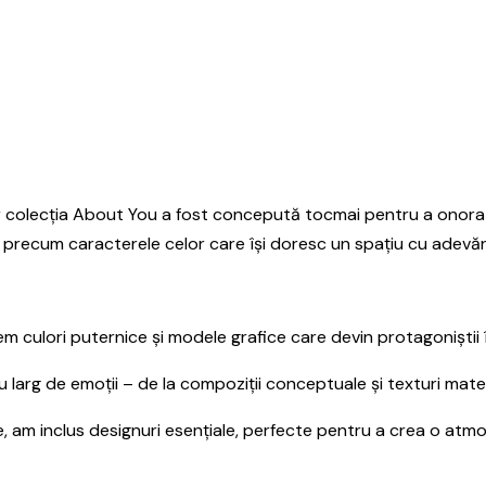
 colecția About You a fost concepută tocmai pentru a onora acea
tă precum caracterele celor care își doresc un spațiu cu adevăr
 culori puternice și modele grafice care devin protagoniștii înc
larg de emoții – de la compoziții conceptuale și texturi materi
te, am inclus designuri esențiale, perfecte pentru a crea o atmo