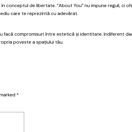
ă în conceptul de libertate. “About You” nu impune reguli, ci 
mediu care te reprezintă cu adevărat.
facă compromisuri între estetică și identitate. Indiferent dac
propria poveste a spațiului tău.
e marked
*