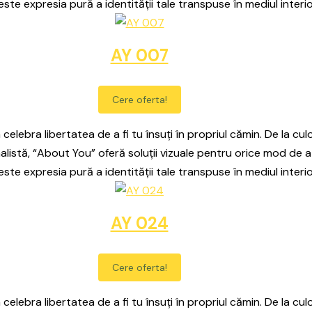
este expresia pură a identității tale transpuse în mediul interio
AY 007
Cere oferta!
celebra libertatea de a fi tu însuți în propriul cămin. De la culo
alistă, “About You” oferă soluții vizuale pentru orice mod de a
este expresia pură a identității tale transpuse în mediul interio
AY 024
Cere oferta!
celebra libertatea de a fi tu însuți în propriul cămin. De la culo