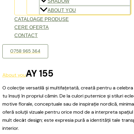
SHADOW
ABOUT YOU
CATALOAGE PRODUSE
CERE OFERTA
CONTACT
0758 965 364
AY 155
About you
O colecție versatilă și multifațetată, creată pentru a celebra 
tu însuți în propriul cămin. De la culori puternice și stiluri ecl
motive florale, conceptuale sau de inspirație nordică, minima
oferă soluții vizuale pentru orice mod de a interpreta spațiul 
mult decât design; este expresia pură a identității tale tran
interior.