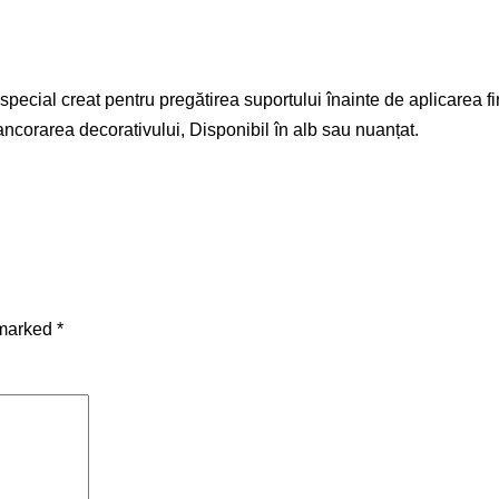
ial creat pentru pregătirea suportului înainte de aplicarea fin
ncorarea decorativului, Disponibil în alb sau nuanțat.
 marked
*