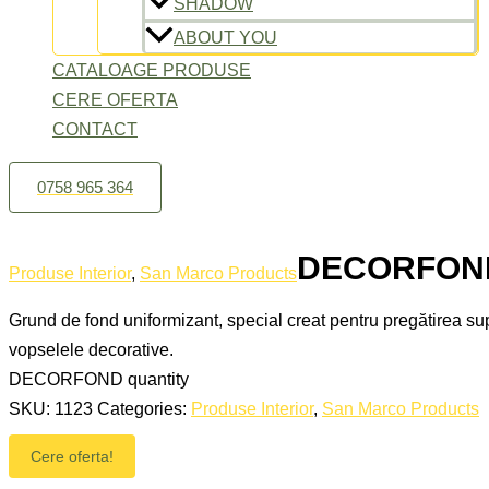
SHADOW
ABOUT YOU
CATALOAGE PRODUSE
CERE OFERTA
CONTACT
0758 965 364
DECORFON
Produse Interior
,
San Marco Products
Grund de fond uniformizant, special creat pentru pregătirea sup
vopselele decorative.
DECORFOND quantity
SKU:
1123
Categories:
Produse Interior
,
San Marco Products
Cere oferta!