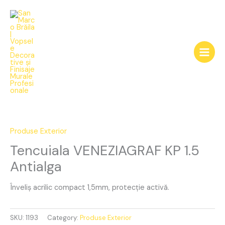
Skip
to
content
Tencuiala
VENEZIAGRAF
KP
Produse Exterior
1.5
Tencuiala VENEZIAGRAF KP 1.5
Antialga
Antialga
quantity
Înveliș acrilic compact 1,5mm, protecție activă.
SKU:
1193
Category:
Produse Exterior