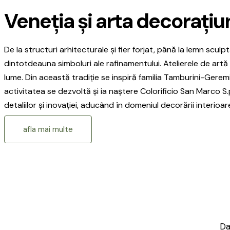
Veneția și arta decorațiun
De la structuri arhitecturale și fier forjat, până la lemn scul
dintotdeauna simboluri ale rafinamentului. Atelierele de artă
lume. Din această tradiție se inspiră familia Tamburini-Geremi
activitatea se dezvoltă și ia naștere Colorificio San Marco S
detaliilor și inovației, aducând în domeniul decorării interioa
afla mai multe
Da