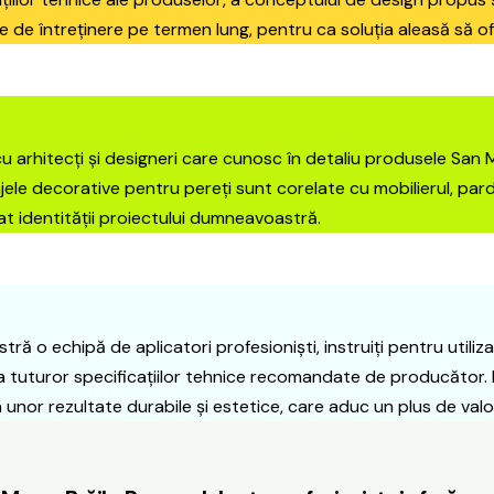
urile de întreținere pe termen lung, pentru ca soluția aleasă să 
 arhitecți și designeri care cunosc în detaliu produsele San 
sajele decorative pentru pereți sunt corelate cu mobilierul, pard
at identității proiectului dumneavoastră.
ă o echipă de aplicatori profesioniști, instruiți pentru utili
uturor specificațiilor tehnice recomandate de producător. Prin
a unor rezultate durabile și estetice, care aduc un plus de val