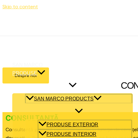
Skip to content
Luni – Vineri: 9:00 – 17:00
office@sanmarcobraila.ro
ACASA
SAN MARCO
PRODUSE
Despre noi
CON
SAN MARCO PRODUCTS
CONSULTANȚĂ
PRODUSE EXTERIOR
Consultanță gratuită pentru proiecte: În funcție de cerințele
PRODUSE INTERIOR
decorative. Recomandările sunt realizate pe baza specificaț