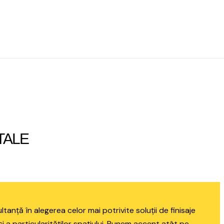
i
TALE
anță în alegerea celor mai potrivite soluții de finisaje
 a particularităților spațiului. Punem accent atât pe