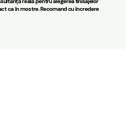
sultanță reală pentru alegerea finisajelor
 exact ca în mostre. Recomand cu încredere