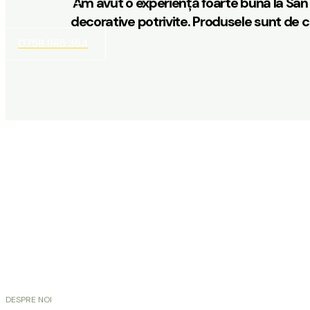
Am avut o experiență foarte bună la San M
CONTACT
decorative potrivite. Produsele sunt de c
0758 965 364
DESPRE NOI