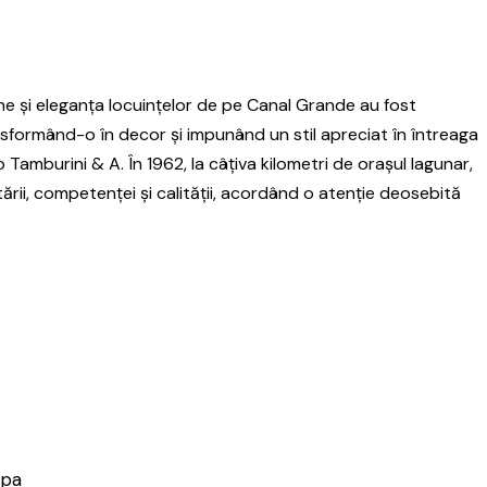
iene și eleganța locuințelor de pe Canal Grande au fost
ansformând-o în decor și impunând un stil apreciat în întreaga
 Tamburini & A. În 1962, la câțiva kilometri de orașul lagunar,
rii, competenței și calității, acordând o atenție deosebită
ipa