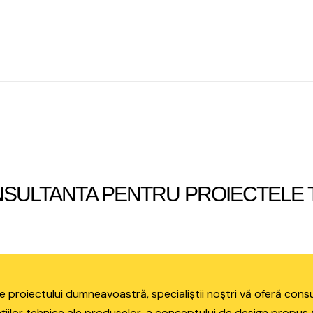
San Marco
Culorile Italie
Descopera mai mult
SULTANTA PENTRU PROIECTELE 
 proiectului dumneavoastră, specialiștii noștri vă oferă consult
iilor tehnice ale produselor, a conceptului de design propus și