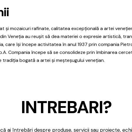
ii
ptat și mozaicuri rafinate, calitatea excepțională a artei veneț
 din Veneția au reușit să dea materiei o expresie artistică, tr
a, care își începe activitatea în anul 1937 prin compania Pietro
.p.A. Compania începe să se consolideze prin îmbinarea cercetă
re tradiția bogată a artei și meșteșugului venețian.
INTREBARI?
că ai întrebări despre produse, servicii sau proiecte, ech