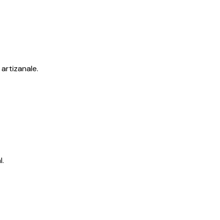
 artizanale.
l.