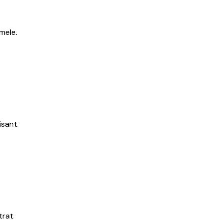
mele.
isant.
trat.