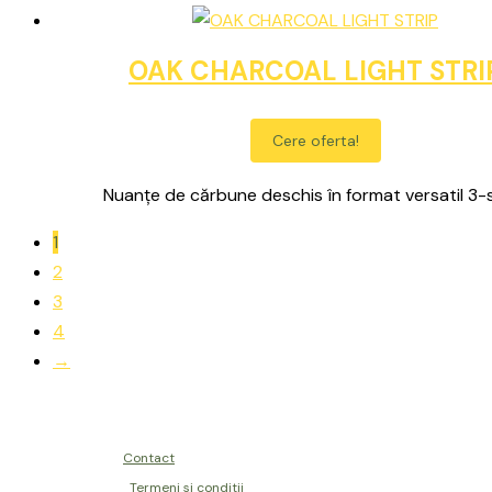
OAK CHARCOAL LIGHT STRI
Cere oferta!
Nuanțe de cărbune deschis în format versatil 3-s
1
2
3
4
→
Contact
Termeni si conditii