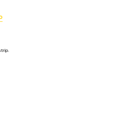
P
trip.