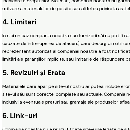
încalcare a drepturilor. Mai mult, compania noastra nu garante
utilizare a materialelor de pe site sau altfel cu privire la astf
4. Limitari
In nici un caz compania noastra sau furnizorii săi nu pot fi r
cauzate de întreruperea de afaceri,) care decurg din utiliza
reprezentant autorizat al companiei noastre a fost notificat o
limitări ale garanțiilor implicite, sau limitările de răspundere
5. Revizuiri și Erata
Materialele care apar pe site-ul nostru ar putea include ero
site-ul său sunt corecte, complete sau actuale. Compania noa
inclusiv la eventuale preturi sau gramaje ale produselor afis
6. Link-uri
Compania noastra nu a revizuit toate site-urile legate de site