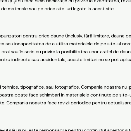
ază și nu face nicio declarație cu privire la exactitatea, rezul
el de materiale sau pe orice site-uri legate la acest site.
aspunzatori pentru orice daune (inclusiv, fără limitare, daune 
rea sau incapacitatea de a utiliza materialele de pe site-ul n
ral sau în scris cu privire la posibilitatea unor astfel de daun
 pentru indirecte sau accidentale, aceste limitari nu se pot aplic
ri tehnice, tipografice, sau fotografice. Compania noastra nu 
stra poate face schimbari in materialele continute pe site-ul
ate. Compania noastra face revizii periodice pentru actualizare
-ul său și nu este responsabila pentru continutul acestor site-