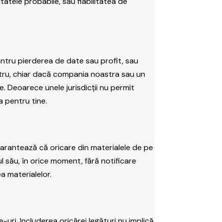
tatele probabile, sau fiabilitatea de
pentru pierderea de date sau profit, sau
ostru, chiar dacă compania noastra sau un
e. Deoarece unele jurisdicții nu permit
a pentru tine.
garantează că oricare din materialele de pe
 său, în orice moment, fără notificare
a materialelor.
uri. Includerea oricărei legături nu implică