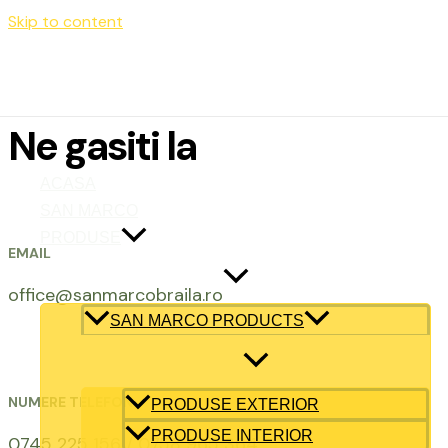
Skip to content
Luni – Vineri: 9:00 – 17:00
office@sanmarcobraila.ro
Ne gasiti la
ACASA
SAN MARCO
PRODUSE
EMAIL
office@sanmarcobraila.ro
SAN MARCO PRODUCTS
NUMERE TELEFON
PRODUSE EXTERIOR
PRODUSE INTERIOR
0745 225 156 / 0758 965 364