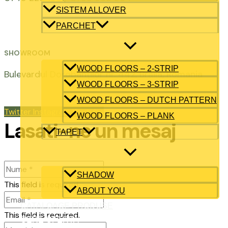
SISTEM ALLOVER
PARCHET
SHOWROOM
WOOD FLOORS – 2-STRIP
Bulevardul Dorobanților nr. 442, Brăila, Romania
WOOD FLOORS – 3-STRIP
WOOD FLOORS – DUTCH PATTERN
Twitter
Instagram
Youtube
WOOD FLOORS – PLANK
Lasati-ne un mesaj
TAPET
SHADOW
This field is required.
ABOUT YOU
CATALOAGE PRODUSE
This field is required.
CERE OFERTA