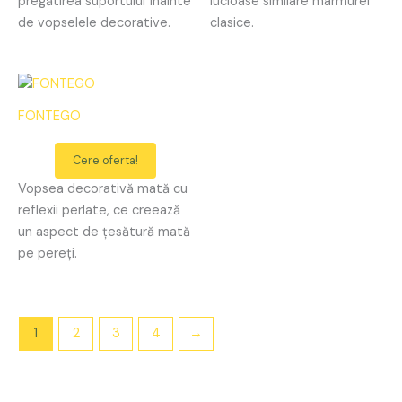
pregătirea suportului înainte
lucioase similare marmurei
de vopselele decorative.
clasice.
FONTEGO
Cere oferta!
Vopsea decorativă mată cu
reflexii perlate, ce creează
un aspect de țesătură mată
pe pereți.
1
2
3
4
→