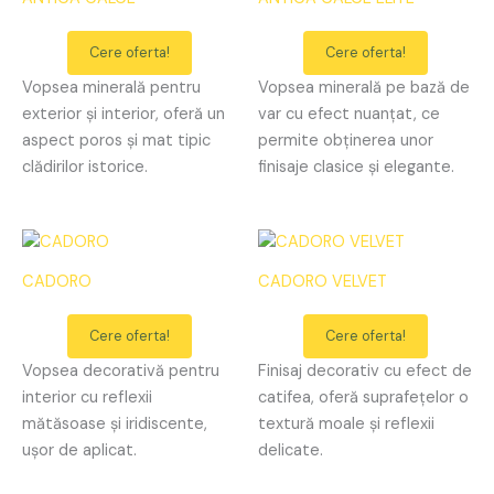
Cere oferta!
Cere oferta!
Vopsea minerală pentru
Vopsea minerală pe bază de
exterior și interior, oferă un
var cu efect nuanțat, ce
aspect poros și mat tipic
permite obținerea unor
clădirilor istorice.
finisaje clasice și elegante.
CADORO
CADORO VELVET
Cere oferta!
Cere oferta!
Vopsea decorativă pentru
Finisaj decorativ cu efect de
interior cu reflexii
catifea, oferă suprafețelor o
mătăsoase și iridiscente,
textură moale și reflexii
ușor de aplicat.
delicate.