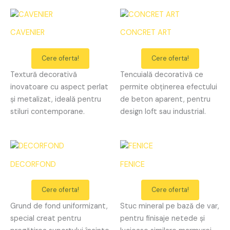
CAVENIER
CONCRET ART
Cere oferta!
Cere oferta!
Textură decorativă
Tencuială decorativă ce
inovatoare cu aspect perlat
permite obținerea efectului
și metalizat, ideală pentru
de beton aparent, pentru
stiluri contemporane.
design loft sau industrial.
DECORFOND
FENICE
Cere oferta!
Cere oferta!
Grund de fond uniformizant,
Stuc mineral pe bază de var,
special creat pentru
pentru finisaje netede și