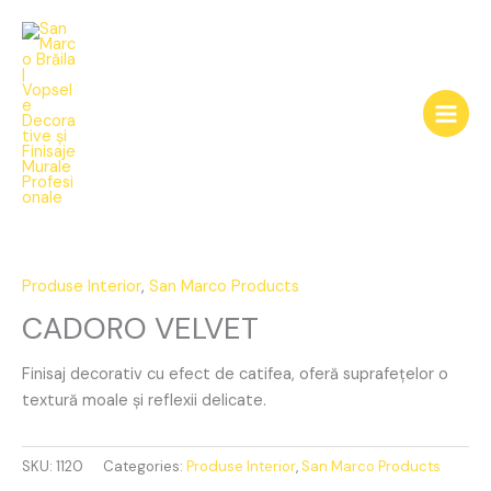
Skip
to
content
CADORO
VELVET
quantity
Produse Interior
,
San Marco Products
CADORO VELVET
Finisaj decorativ cu efect de catifea, oferă suprafețelor o
textură moale și reflexii delicate.
SKU:
1120
Categories:
Produse Interior
,
San Marco Products