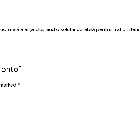
urală a arțarului, fiind o soluție durabilă pentru trafic intens.
ronto”
e marked
*