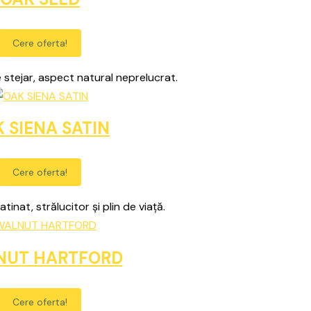
Cere oferta!
stejar, aspect natural neprelucrat.
 SIENA SATIN
Cere oferta!
atinat, strălucitor și plin de viață.
NUT HARTFORD
Cere oferta!