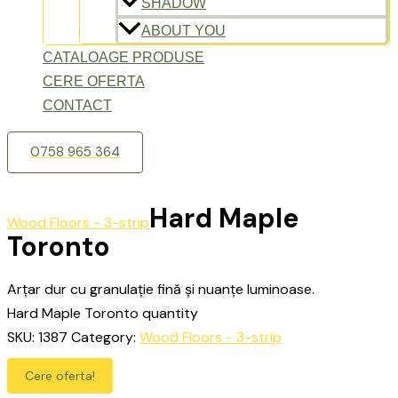
SHADOW
ABOUT YOU
CATALOAGE PRODUSE
CERE OFERTA
CONTACT
0758 965 364
Hard Maple
Wood Floors - 3-strip
Toronto
Arțar dur cu granulație fină și nuanțe luminoase.
Hard Maple Toronto quantity
SKU:
1387
Category:
Wood Floors - 3-strip
Cere oferta!