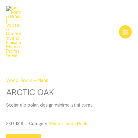
Skip
to
content
ARCTIC
OAK
quantity
Wood Floors - Plank
ARCTIC OAK
Stejar alb polar, design minimalist și curat.
SKU:
1319
Category:
Wood Floors - Plank