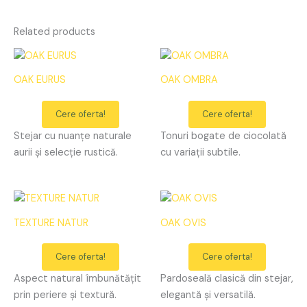
Related products
OAK EURUS
OAK OMBRA
Cere oferta!
Cere oferta!
Stejar cu nuanțe naturale
Tonuri bogate de ciocolată
aurii și selecție rustică.
cu variații subtile.
TEXTURE NATUR
OAK OVIS
Cere oferta!
Cere oferta!
Aspect natural îmbunătățit
Pardoseală clasică din stejar,
prin periere și textură.
elegantă și versatilă.