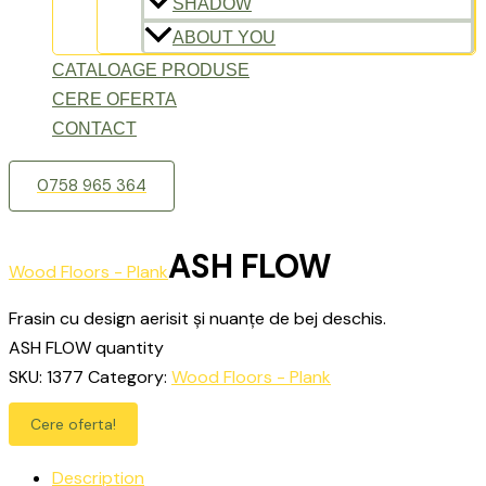
SHADOW
ABOUT YOU
CATALOAGE PRODUSE
CERE OFERTA
CONTACT
0758 965 364
ASH FLOW
Wood Floors - Plank
Frasin cu design aerisit și nuanțe de bej deschis.
ASH FLOW quantity
SKU:
1377
Category:
Wood Floors - Plank
Cere oferta!
Description