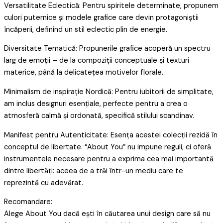
Versatilitate Eclectică: Pentru spiritele determinate, propunem
culori puternice și modele grafice care devin protagoniștii
încăperii, definind un stil eclectic plin de energie.
Diversitate Tematică: Propunerile grafice acoperă un spectru
larg de emoții – de la compoziții conceptuale și texturi
materice, până la delicatețea motivelor florale.
Minimalism de inspirație Nordică: Pentru iubitorii de simplitate,
am inclus designuri esențiale, perfecte pentru a crea o
atmosferă calmă și ordonată, specifică stilului scandinav.
Manifest pentru Autenticitate: Esența acestei colecții rezidă în
conceptul de libertate. “About You” nu impune reguli, ci oferă
instrumentele necesare pentru a exprima cea mai importantă
dintre libertăți: aceea de a trăi într-un mediu care te
reprezintă cu adevărat.
Recomandare:
Alege About You dacă ești în căutarea unui design care să nu