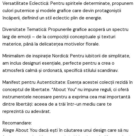
Versatilitate Eclectică: Pentru spiritele determinate, propunem
culori puternice și modele grafice care devin protagoniștii
încăperii, definind un stil eclectic plin de energie.
Diversitate Tematică: Propunerile grafice acoperă un spectru
larg de emoții – de la compoziții conceptuale și texturi
materice, până la delicatețea motivelor florale.
Minimalism de inspirație Nordică: Pentru iubitorii de simplitate,
am inclus designuri esențiale, perfecte pentru a crea o
atmosferă calmă și ordonată, specifică stilului scandinav.
Manifest pentru Autenticitate: Esența acestei colecții rezidă în
conceptul de libertate. “About You” nu impune reguli, ci oferă
instrumentele necesare pentru a exprima cea mai importantă
dintre libertăți: aceea de a trăi într-un mediu care te
reprezintă cu adevărat.
Recomandare:
Alege About You dacă ești în căutarea unui design care să nu