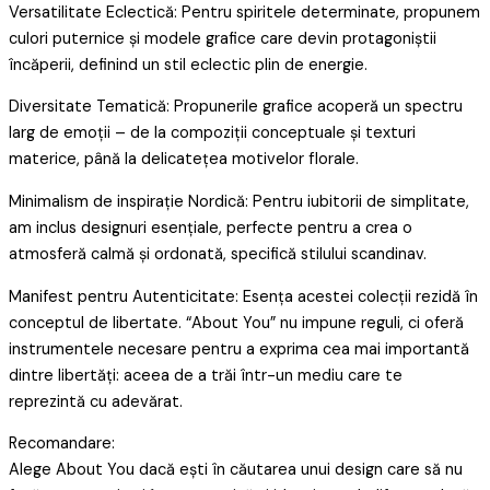
Versatilitate Eclectică: Pentru spiritele determinate, propunem
culori puternice și modele grafice care devin protagoniștii
încăperii, definind un stil eclectic plin de energie.
Diversitate Tematică: Propunerile grafice acoperă un spectru
larg de emoții – de la compoziții conceptuale și texturi
materice, până la delicatețea motivelor florale.
Minimalism de inspirație Nordică: Pentru iubitorii de simplitate,
am inclus designuri esențiale, perfecte pentru a crea o
atmosferă calmă și ordonată, specifică stilului scandinav.
Manifest pentru Autenticitate: Esența acestei colecții rezidă în
conceptul de libertate. “About You” nu impune reguli, ci oferă
instrumentele necesare pentru a exprima cea mai importantă
dintre libertăți: aceea de a trăi într-un mediu care te
reprezintă cu adevărat.
Recomandare:
Alege About You dacă ești în căutarea unui design care să nu