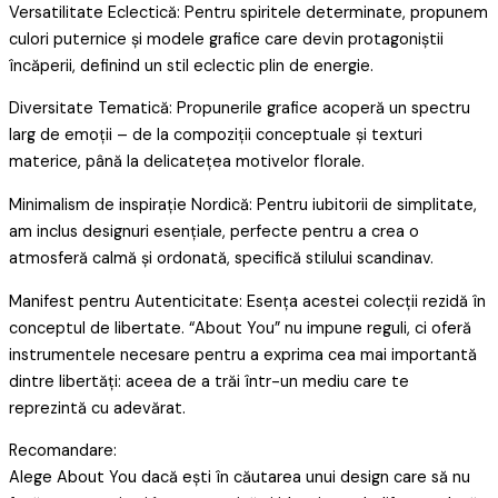
Versatilitate Eclectică: Pentru spiritele determinate, propunem
culori puternice și modele grafice care devin protagoniștii
încăperii, definind un stil eclectic plin de energie.
Diversitate Tematică: Propunerile grafice acoperă un spectru
larg de emoții – de la compoziții conceptuale și texturi
materice, până la delicatețea motivelor florale.
Minimalism de inspirație Nordică: Pentru iubitorii de simplitate,
am inclus designuri esențiale, perfecte pentru a crea o
atmosferă calmă și ordonată, specifică stilului scandinav.
Manifest pentru Autenticitate: Esența acestei colecții rezidă în
conceptul de libertate. “About You” nu impune reguli, ci oferă
instrumentele necesare pentru a exprima cea mai importantă
dintre libertăți: aceea de a trăi într-un mediu care te
reprezintă cu adevărat.
Recomandare:
Alege About You dacă ești în căutarea unui design care să nu