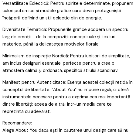
Versatilitate Eclectică: Pentru spiritele determinate, propunem
culori puternice și modele grafice care devin protagoniștii
încăperii, definind un stil eclectic plin de energie.
Diversitate Tematică: Propunerile grafice acoperă un spectru
larg de emoții – de la compoziții conceptuale și texturi
materice, până la delicatețea motivelor florale.
Minimalism de inspirație Nordică: Pentru iubitorii de simplitate,
am inclus designuri esențiale, perfecte pentru a crea o
atmosferă calmă și ordonată, specifică stilului scandinav.
Manifest pentru Autenticitate: Esența acestei colecții rezidă în
conceptul de libertate. “About You” nu impune reguli, ci oferă
instrumentele necesare pentru a exprima cea mai importantă
dintre libertăți: aceea de a trăi într-un mediu care te
reprezintă cu adevărat.
Recomandare:
Alege About You dacă ești în căutarea unui design care să nu