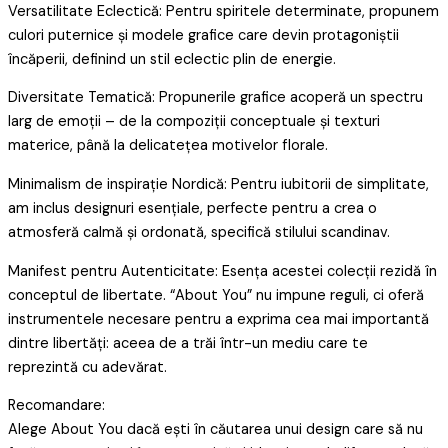
Versatilitate Eclectică: Pentru spiritele determinate, propunem
culori puternice și modele grafice care devin protagoniștii
încăperii, definind un stil eclectic plin de energie.
Diversitate Tematică: Propunerile grafice acoperă un spectru
larg de emoții – de la compoziții conceptuale și texturi
materice, până la delicatețea motivelor florale.
Minimalism de inspirație Nordică: Pentru iubitorii de simplitate,
am inclus designuri esențiale, perfecte pentru a crea o
atmosferă calmă și ordonată, specifică stilului scandinav.
Manifest pentru Autenticitate: Esența acestei colecții rezidă în
conceptul de libertate. “About You” nu impune reguli, ci oferă
instrumentele necesare pentru a exprima cea mai importantă
dintre libertăți: aceea de a trăi într-un mediu care te
reprezintă cu adevărat.
Recomandare:
Alege About You dacă ești în căutarea unui design care să nu