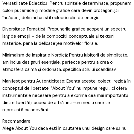
Versatilitate Eclectică: Pentru spiritele determinate, propunem
culori puternice și modele grafice care devin protagoniștii
încăperii, definind un stil eclectic plin de energie.
Diversitate Tematică: Propunerile grafice acoperă un spectru
larg de emoții – de la compoziții conceptuale și texturi
materice, până la delicatețea motivelor florale.
Minimalism de inspirație Nordică: Pentru iubitorii de simplitate,
am inclus designuri esențiale, perfecte pentru a crea o
atmosferă calmă și ordonată, specifică stilului scandinav.
Manifest pentru Autenticitate: Esența acestei colecții rezidă în
conceptul de libertate. “About You” nu impune reguli, ci oferă
instrumentele necesare pentru a exprima cea mai importantă
dintre libertăți: aceea de a trăi într-un mediu care te
reprezintă cu adevărat.
Recomandare:
Alege About You dacă ești în căutarea unui design care să nu