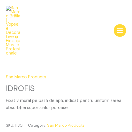
Skip
to
content
IDROFIS
quantity
San Marco Products
IDROFIS
Fixativ mural pe bază de apă, indicat pentru uniformizarea
absorbției suporturilor poroase.
SKU:
1130
Category:
San Marco Products