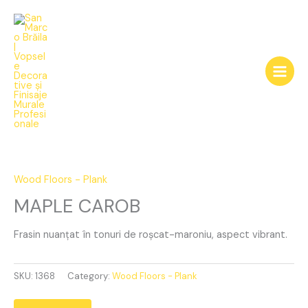
Skip
to
content
MAPLE
CAROB
quantity
Wood Floors - Plank
MAPLE CAROB
Frasin nuanțat în tonuri de roșcat-maroniu, aspect vibrant.
SKU:
1368
Category:
Wood Floors - Plank