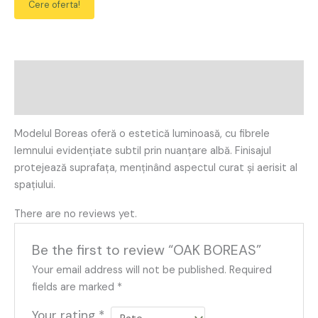
Cere oferta!
Description
Reviews (0)
Modelul Boreas oferă o estetică luminoasă, cu fibrele
lemnului evidențiate subtil prin nuanțare albă. Finisajul
protejează suprafața, menținând aspectul curat și aerisit al
spațiului.
There are no reviews yet.
Be the first to review “OAK BOREAS”
Your email address will not be published.
Required
fields are marked
*
Your rating
*