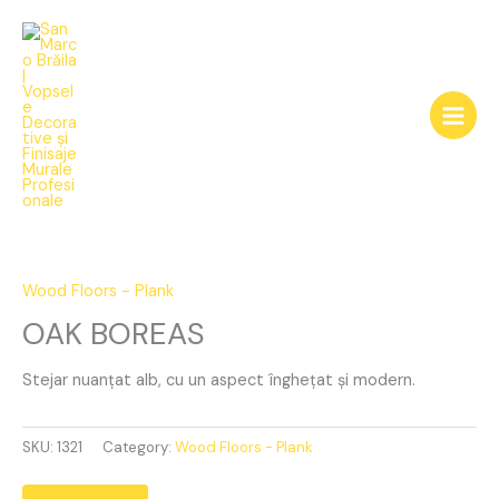
Skip
to
content
OAK
BOREAS
quantity
Wood Floors - Plank
OAK BOREAS
Stejar nuanțat alb, cu un aspect înghețat și modern.
SKU:
1321
Category:
Wood Floors - Plank