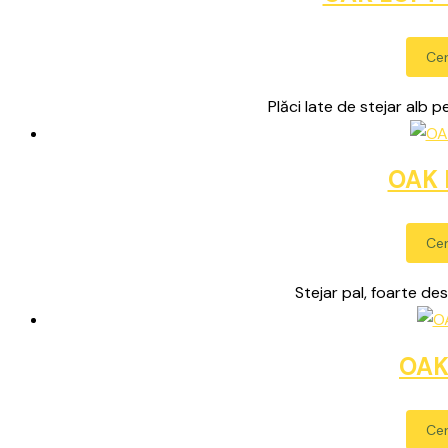
Cer
Plăci late de stejar alb
OAK 
Cer
Stejar pal, foarte de
OAK
Cer