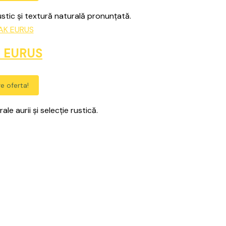
stic și textură naturală pronunțată.
 EURUS
e oferta!
le aurii și selecție rustică.