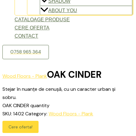
SHADOW
ABOUT YOU
CATALOAGE PRODUSE
CERE OFERTA
CONTACT
0758 965 364
OAK CINDER
Wood Floors - Plank
Stejar în nuanțe de cenușă, cu un caracter urban și
sobru.
OAK CINDER quantity
SKU:
1402
Category:
Wood Floors - Plank
Cere oferta!