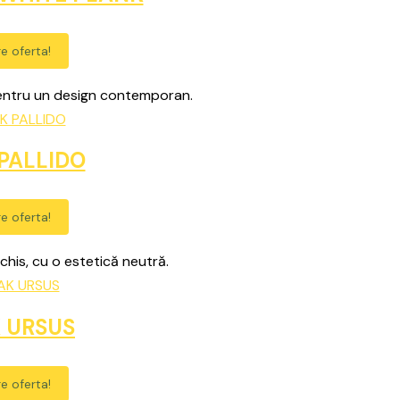
e oferta!
 pentru un design contemporan.
PALLIDO
e oferta!
schis, cu o estetică neutră.
 URSUS
e oferta!