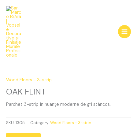
Skip
to
content
OAK
FLINT
quantity
Wood Floors - 3-strip
OAK FLINT
Parchet 3-strip în nuanțe moderne de gri stâncos.
SKU:
1305
Category:
Wood Floors - 3-strip