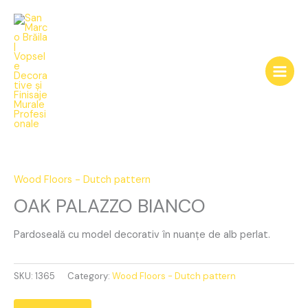
Skip
to
content
OAK
PALAZZO
BIANCO
Wood Floors - Dutch pattern
quantity
OAK PALAZZO BIANCO
Pardoseală cu model decorativ în nuanțe de alb perlat.
SKU:
1365
Category:
Wood Floors - Dutch pattern