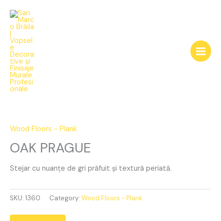
Skip
to
content
OAK
PRAGUE
quantity
Wood Floors - Plank
OAK PRAGUE
Stejar cu nuanțe de gri prăfuit și textură periată.
SKU:
1360
Category:
Wood Floors - Plank