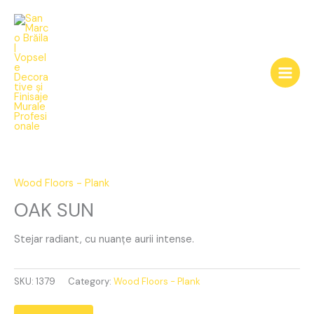
Skip
to
content
OAK
SUN
quantity
Wood Floors - Plank
OAK SUN
Stejar radiant, cu nuanțe aurii intense.
SKU:
1379
Category:
Wood Floors - Plank