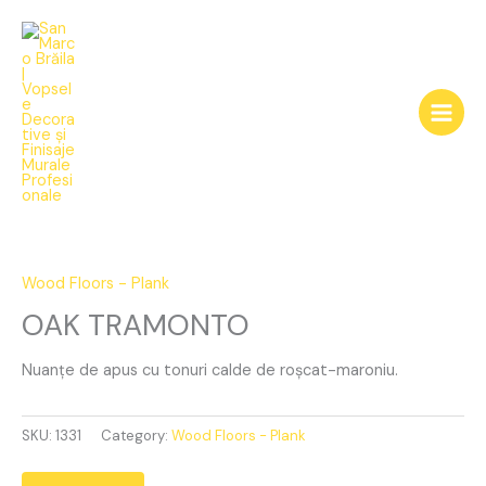
Skip
to
content
OAK
TRAMONTO
quantity
Wood Floors - Plank
OAK TRAMONTO
Nuanțe de apus cu tonuri calde de roșcat-maroniu.
SKU:
1331
Category:
Wood Floors - Plank