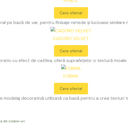
FENICE
Cere oferta!
ral pe bază de var, pentru finisaje netede și lucioase similare 
CADORO VELVET
Cere oferta!
orativ cu efect de catifea, oferă suprafețelor o textură moale și
FORMA
Cere oferta!
e modelaj decorativă utilizată ca bază pentru a crea texturi t
ca de cookie-uri