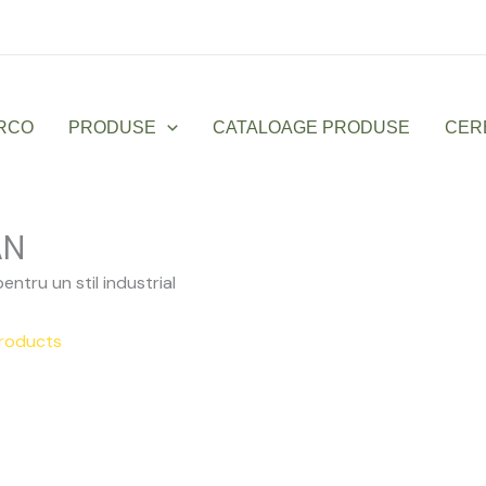
Luni – Vineri: 9:00 – 17:00
office@sanmarco
RCO
PRODUSE
CATALOAGE PRODUSE
CER
AN
entru un stil industrial
roducts