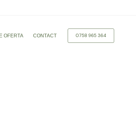
braila.ro
0758 965 364
E OFERTA
CONTACT