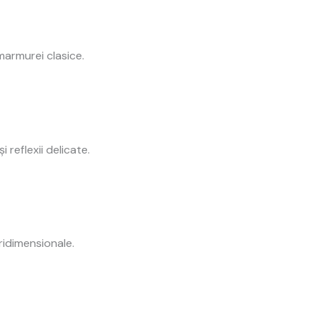
marmurei clasice.
 reflexii delicate.
ridimensionale.