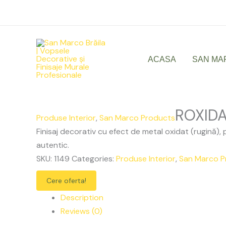
Skip
ROXIDAN
to
quantity
content
ACASA
SAN MA
ROXID
Produse Interior
,
San Marco Products
Finisaj decorativ cu efect de metal oxidat (rugină), p
autentic.
SKU:
1149
Categories:
Produse Interior
,
San Marco P
Cere oferta!
Description
Reviews (0)