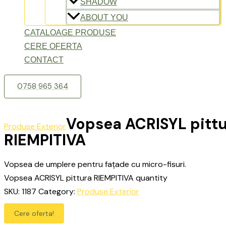
SHADOW
ABOUT YOU
CATALOAGE PRODUSE
CERE OFERTA
CONTACT
0758 965 364
Vopsea ACRISYL pitt
Produse Exterior
RIEMPITIVA
Vopsea de umplere pentru fațade cu micro-fisuri.
Vopsea ACRISYL pittura RIEMPITIVA quantity
SKU:
1187
Category:
Produse Exterior
Cere oferta!