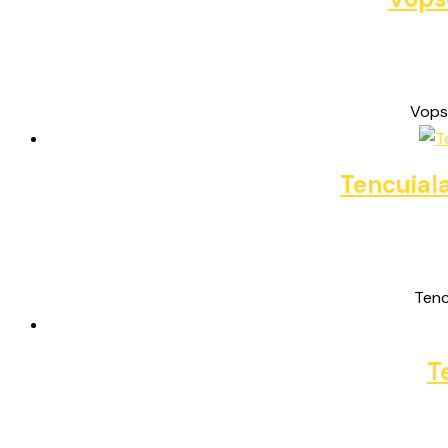
Vops
Tencuial
Tenc
T