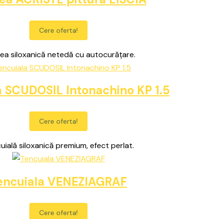
Cere oferta!
ea siloxanică netedă cu autocurățare.
a SCUDOSIL Intonachino KP 1.5
Cere oferta!
uială siloxanică premium, efect perlat.
encuiala VENEZIAGRAF
Cere oferta!