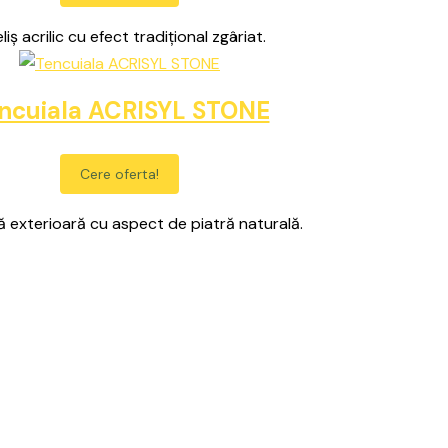
liș acrilic cu efect tradițional zgâriat.
ncuiala ACRISYL STONE
Cere oferta!
ă exterioară cu aspect de piatră naturală.