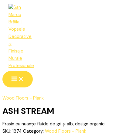
Skip
ASH
to
STREAM
content
quantity
Wood Floors - Plank
ASH STREAM
Frasin cu nuanțe fluide de gri și alb, design organic.
SKU:
1374
Category:
Wood Floors - Plank