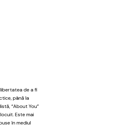
libertatea de a fi
ectice, până la
listă, “About You”
locuit. Este mai
spuse în mediul