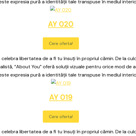
este expresia pură a identității tale transpuse în mediul interio
AY 020
Cere oferta!
celebra libertatea de a fi tu însuți în propriul cămin. De la culo
alistă, “About You” oferă soluții vizuale pentru orice mod de a
este expresia pură a identității tale transpuse în mediul interio
AY 019
Cere oferta!
celebra libertatea de a fi tu însuți în propriul cămin. De la culo