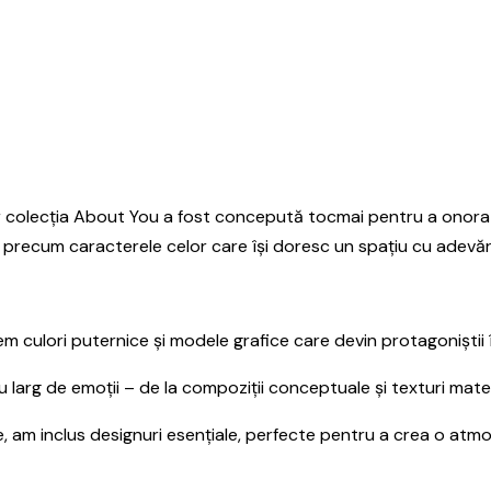
 colecția About You a fost concepută tocmai pentru a onora acea
tă precum caracterele celor care își doresc un spațiu cu adevăr
 culori puternice și modele grafice care devin protagoniștii înc
larg de emoții – de la compoziții conceptuale și texturi materi
te, am inclus designuri esențiale, perfecte pentru a crea o atmo