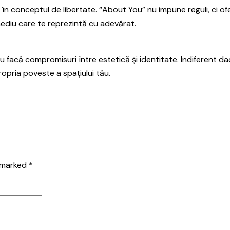
ă în conceptul de libertate. “About You” nu impune reguli, ci 
mediu care te reprezintă cu adevărat.
facă compromisuri între estetică și identitate. Indiferent dac
propria poveste a spațiului tău.
e marked
*