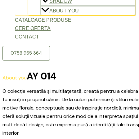
SHADOW
ABOUT YOU
CATALOAGE PRODUSE
CERE OFERTA
CONTACT
0758 965 364
AY 014
About you
O colecție versatilă și multifațetată, creată pentru a celebra 
tu însuți în propriul cămin. De la culori puternice și stiluri ecl
motive florale, conceptuale sau de inspirație nordică, minima
oferă soluții vizuale pentru orice mod de a interpreta spațiul 
mult decât design; este expresia pură a identității tale tran
interior.