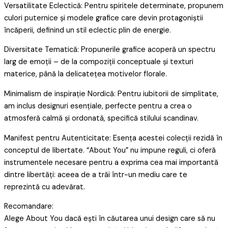
Versatilitate Eclectică: Pentru spiritele determinate, propunem
culori puternice și modele grafice care devin protagoniștii
încăperii, definind un stil eclectic plin de energie.
Diversitate Tematică: Propunerile grafice acoperă un spectru
larg de emoții – de la compoziții conceptuale și texturi
materice, până la delicatețea motivelor florale.
Minimalism de inspirație Nordică: Pentru iubitorii de simplitate,
am inclus designuri esențiale, perfecte pentru a crea o
atmosferă calmă și ordonată, specifică stilului scandinav.
Manifest pentru Autenticitate: Esența acestei colecții rezidă în
conceptul de libertate. “About You” nu impune reguli, ci oferă
instrumentele necesare pentru a exprima cea mai importantă
dintre libertăți: aceea de a trăi într-un mediu care te
reprezintă cu adevărat.
Recomandare:
Alege About You dacă ești în căutarea unui design care să nu