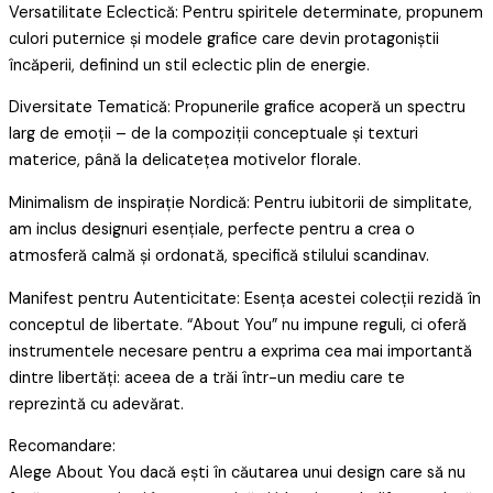
Versatilitate Eclectică: Pentru spiritele determinate, propunem
culori puternice și modele grafice care devin protagoniștii
încăperii, definind un stil eclectic plin de energie.
Diversitate Tematică: Propunerile grafice acoperă un spectru
larg de emoții – de la compoziții conceptuale și texturi
materice, până la delicatețea motivelor florale.
Minimalism de inspirație Nordică: Pentru iubitorii de simplitate,
am inclus designuri esențiale, perfecte pentru a crea o
atmosferă calmă și ordonată, specifică stilului scandinav.
Manifest pentru Autenticitate: Esența acestei colecții rezidă în
conceptul de libertate. “About You” nu impune reguli, ci oferă
instrumentele necesare pentru a exprima cea mai importantă
dintre libertăți: aceea de a trăi într-un mediu care te
reprezintă cu adevărat.
Recomandare:
Alege About You dacă ești în căutarea unui design care să nu