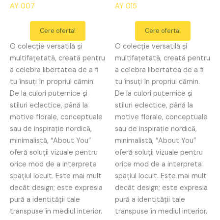
AY 007
AY 015
Cere oferta!
Cere oferta!
O colecție versatilă și
O colecție versatilă și
multifațetată, creată pentru
multifațetată, creată pentru
a celebra libertatea de a fi
a celebra libertatea de a fi
tu însuți în propriul cămin.
tu însuți în propriul cămin.
De la culori puternice și
De la culori puternice și
stiluri eclectice, până la
stiluri eclectice, până la
motive florale, conceptuale
motive florale, conceptuale
sau de inspirație nordică,
sau de inspirație nordică,
minimalistă, “About You”
minimalistă, “About You”
oferă soluții vizuale pentru
oferă soluții vizuale pentru
orice mod de a interpreta
orice mod de a interpreta
spațiul locuit. Este mai mult
spațiul locuit. Este mai mult
decât design; este expresia
decât design; este expresia
pură a identității tale
pură a identității tale
transpuse în mediul interior.
transpuse în mediul interior.