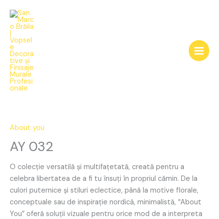
Skip
to
content
AY
032
quantity
About you
AY 032
O colecție versatilă și multifațetată, creată pentru a
celebra libertatea de a fi tu însuți în propriul cămin. De la
culori puternice și stiluri eclectice, până la motive florale,
conceptuale sau de inspirație nordică, minimalistă, “About
You” oferă soluții vizuale pentru orice mod de a interpreta