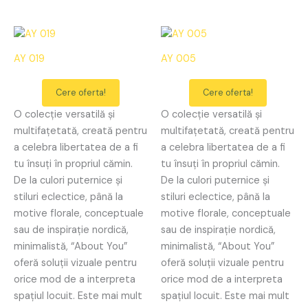
AY 019
AY 005
Cere oferta!
Cere oferta!
O colecție versatilă și
O colecție versatilă și
multifațetată, creată pentru
multifațetată, creată pentru
a celebra libertatea de a fi
a celebra libertatea de a fi
tu însuți în propriul cămin.
tu însuți în propriul cămin.
De la culori puternice și
De la culori puternice și
stiluri eclectice, până la
stiluri eclectice, până la
motive florale, conceptuale
motive florale, conceptuale
sau de inspirație nordică,
sau de inspirație nordică,
minimalistă, “About You”
minimalistă, “About You”
oferă soluții vizuale pentru
oferă soluții vizuale pentru
orice mod de a interpreta
orice mod de a interpreta
spațiul locuit. Este mai mult
spațiul locuit. Este mai mult