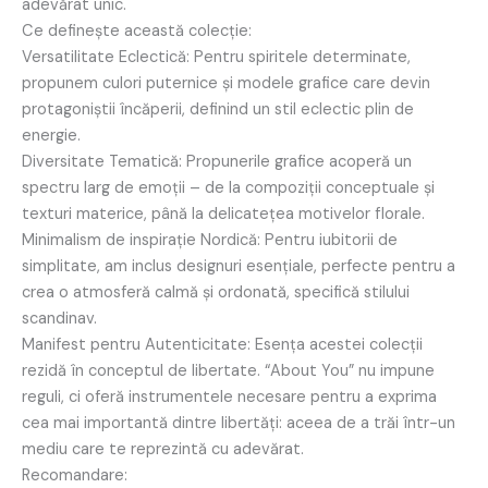
adevărat unic.
Ce definește această colecție:
Versatilitate Eclectică: Pentru spiritele determinate,
propunem culori puternice și modele grafice care devin
protagoniștii încăperii, definind un stil eclectic plin de
energie.
Diversitate Tematică: Propunerile grafice acoperă un
spectru larg de emoții – de la compoziții conceptuale și
texturi materice, până la delicatețea motivelor florale.
Minimalism de inspirație Nordică: Pentru iubitorii de
simplitate, am inclus designuri esențiale, perfecte pentru a
crea o atmosferă calmă și ordonată, specifică stilului
scandinav.
Manifest pentru Autenticitate: Esența acestei colecții
rezidă în conceptul de libertate. “About You” nu impune
reguli, ci oferă instrumentele necesare pentru a exprima
cea mai importantă dintre libertăți: aceea de a trăi într-un
mediu care te reprezintă cu adevărat.
Recomandare: