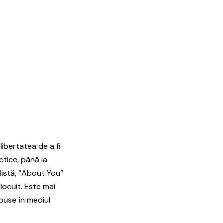
libertatea de a fi
ectice, până la
listă, “About You”
locuit. Este mai
spuse în mediul