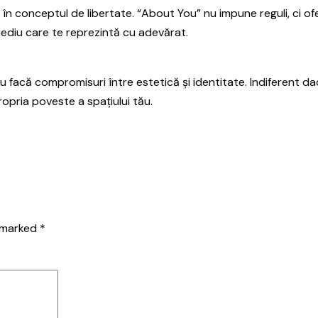
ă în conceptul de libertate. “About You” nu impune reguli, ci 
mediu care te reprezintă cu adevărat.
facă compromisuri între estetică și identitate. Indiferent dac
propria poveste a spațiului tău.
e marked
*