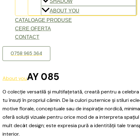
SHADOW
ABOUT YOU
CATALOAGE PRODUSE
CERE OFERTA
CONTACT
0758 965 364
AY 085
About you
O colecție versatilă și multifațetată, creată pentru a celebra 
tu însuți în propriul cămin. De la culori puternice și stiluri ecl
motive florale, conceptuale sau de inspirație nordică, minima
oferă soluții vizuale pentru orice mod de a interpreta spațiul 
mult decât design; este expresia pură a identității tale tran
interior.