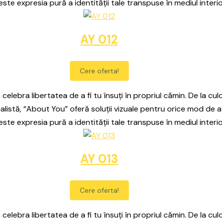
este expresia pură a identității tale transpuse în mediul interio
AY 012
Cere oferta!
celebra libertatea de a fi tu însuți în propriul cămin. De la culo
alistă, “About You” oferă soluții vizuale pentru orice mod de a
este expresia pură a identității tale transpuse în mediul interio
AY 013
Cere oferta!
celebra libertatea de a fi tu însuți în propriul cămin. De la culo