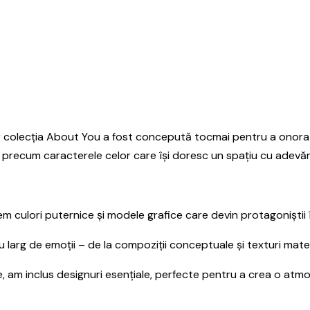
 colecția About You a fost concepută tocmai pentru a onora acea
tă precum caracterele celor care își doresc un spațiu cu adevăr
 culori puternice și modele grafice care devin protagoniștii înc
larg de emoții – de la compoziții conceptuale și texturi materi
te, am inclus designuri esențiale, perfecte pentru a crea o atmo