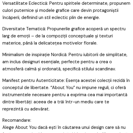
Versatilitate Eclectică: Pentru spiritele determinate, propunem
culori puternice și modele grafice care devin protagoniștii
încăperii, definind un stil eclectic plin de energie.
Diversitate Tematică: Propunerile grafice acoperă un spectru
larg de emoții – de la compoziții conceptuale și texturi
materice, până la delicatețea motivelor florale.
Minimalism de inspirație Nordică: Pentru iubitorii de simplitate,
am inclus designuri esențiale, perfecte pentru a crea o
atmosferă calmă și ordonată, specifică stilului scandinav.
Manifest pentru Autenticitate: Esența acestei colecții rezidă în
conceptul de libertate. “About You” nu impune reguli, ci oferă
instrumentele necesare pentru a exprima cea mai importantă
dintre libertăți: aceea de a trăi într-un mediu care te
reprezintă cu adevărat.
Recomandare:
Alege About You dacă ești în căutarea unui design care să nu