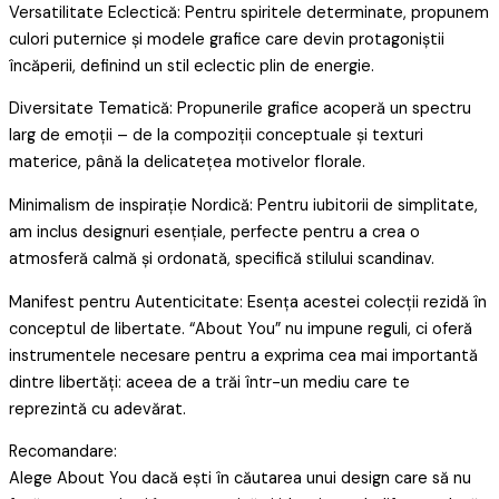
Versatilitate Eclectică: Pentru spiritele determinate, propunem
culori puternice și modele grafice care devin protagoniștii
încăperii, definind un stil eclectic plin de energie.
Diversitate Tematică: Propunerile grafice acoperă un spectru
larg de emoții – de la compoziții conceptuale și texturi
materice, până la delicatețea motivelor florale.
Minimalism de inspirație Nordică: Pentru iubitorii de simplitate,
am inclus designuri esențiale, perfecte pentru a crea o
atmosferă calmă și ordonată, specifică stilului scandinav.
Manifest pentru Autenticitate: Esența acestei colecții rezidă în
conceptul de libertate. “About You” nu impune reguli, ci oferă
instrumentele necesare pentru a exprima cea mai importantă
dintre libertăți: aceea de a trăi într-un mediu care te
reprezintă cu adevărat.
Recomandare:
Alege About You dacă ești în căutarea unui design care să nu