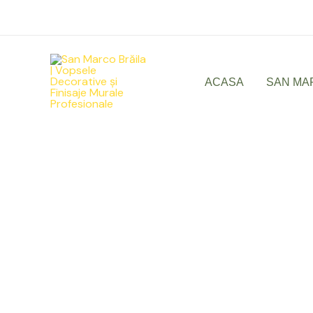
Skip
to
content
ACASA
SAN MA