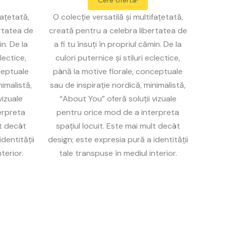
Cere oferta!
fațetată,
O colecție versatilă și multifațetată,
rtatea de
creată pentru a celebra libertatea de
in. De la
a fi tu însuți în propriul cămin. De la
lectice,
culori puternice și stiluri eclectice,
ceptuale
până la motive florale, conceptuale
nimalistă,
sau de inspirație nordică, minimalistă,
vizuale
“About You” oferă soluții vizuale
erpreta
pentru orice mod de a interpreta
lt decât
spațiul locuit. Este mai mult decât
dentității
design; este expresia pură a identității
terior.
tale transpuse în mediul interior.