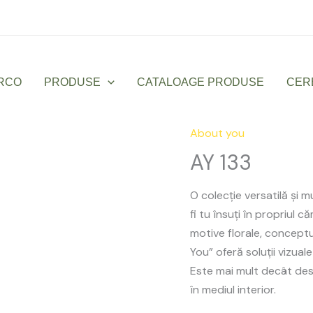
Luni – Vineri: 9:00 – 17:00
office@sanmarco
RCO
PRODUSE
CATALOAGE PRODUSE
CER
About you
AY
133
AY 133
quantity
O colecție versatilă și m
fi tu însuți în propriul c
motive florale, conceptu
You” oferă soluții vizual
Este mai mult decât desi
în mediul interior.