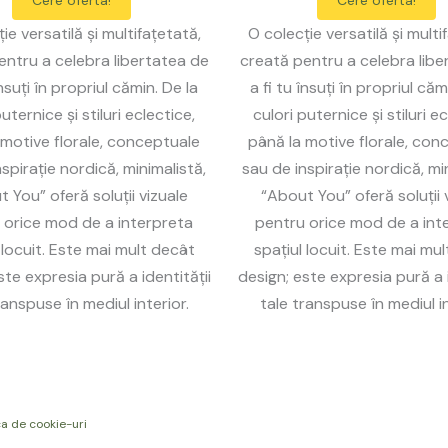
Cere oferta!
Cere oferta!
ie versatilă și multifațetată,
O colecție versatilă și multi
entru a celebra libertatea de
creată pentru a celebra libe
însuți în propriul cămin. De la
a fi tu însuți în propriul căm
uternice și stiluri eclectice,
culori puternice și stiluri ec
 motive florale, conceptuale
până la motive florale, con
spirație nordică, minimalistă,
sau de inspirație nordică, mi
 You” oferă soluții vizuale
“About You” oferă soluții 
 orice mod de a interpreta
pentru orice mod de a int
 locuit. Este mai mult decât
spațiul locuit. Este mai mu
ste expresia pură a identității
design; este expresia pură a i
ranspuse în mediul interior.
tale transpuse în mediul in
ca de cookie-uri