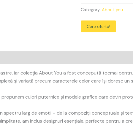
Category:
About you
Cere oferta!
astre, iar colecția About You a fost concepută tocmai pentru a
complexă și variată precum caracterele celor care își doresc un 
, propunem culori puternice și modele grafice care devin protago
 spectru larg de emoții – de la compoziții conceptuale și textu
 simplitate, am inclus designuri esențiale, perfecte pentru a cr