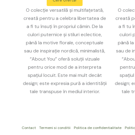
Cere oferta!
O colecție versatilă și multifațetată,
O colecț
creată pentru a celebra libertatea de
creată p
a fi tu însuți în propriul cămin. De la
a fi tu 
culori puternice și stiluri eclectice,
culori p
până la motive florale, conceptuale
până la
sau de inspirație nordică, minimalistă,
sau de in
“About You” oferă soluții vizuale
“About
pentru orice mod de a interpreta
pentru
spațiul locuit. Este mai mult decât
spațiul
design; este expresia pură a identității
design; e
tale transpuse în mediul interior.
tale t
Contact
Termeni si conditii
Politica de confidentialitate
Politi