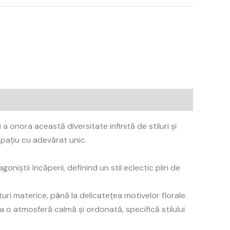
 onora această diversitate infinită de stiluri și
spațiu cu adevărat unic.
niștii încăperii, definind un stil eclectic plin de
ri materice, până la delicatețea motivelor florale.
ea o atmosferă calmă și ordonată, specifică stilului