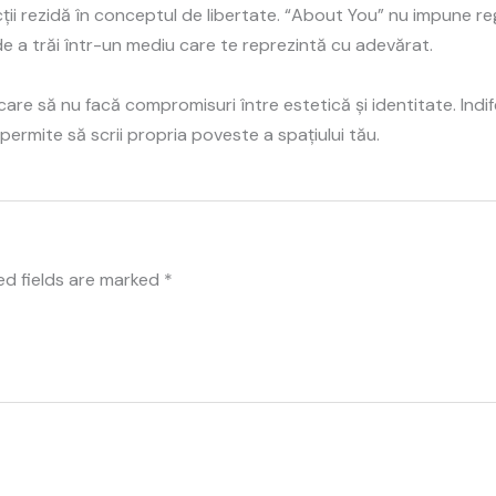
ții rezidă în conceptul de libertate. “About You” nu impune re
de a trăi într-un mediu care te reprezintă cu adevărat.
re să nu facă compromisuri între estetică și identitate. Indif
i permite să scrii propria poveste a spațiului tău.
ed fields are marked
*