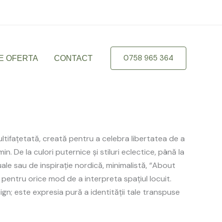
braila.ro
0758 965 364
E OFERTA
CONTACT
ultifațetată, creată pentru a celebra libertatea de a
ămin. De la culori puternice și stiluri eclectice, până la
ale sau de inspirație nordică, minimalistă, “About
e pentru orice mod de a interpreta spațiul locuit.
gn; este expresia pură a identității tale transpuse