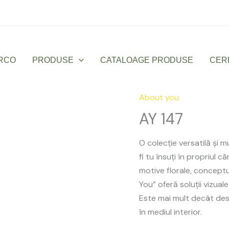
Luni – Vineri: 9:00 – 17:00
office@sanmarco
RCO
PRODUSE
CATALOAGE PRODUSE
CER
About you
AY
147
AY 147
quantity
O colecție versatilă și m
fi tu însuți în propriul c
motive florale, conceptu
You” oferă soluții vizual
Este mai mult decât desi
în mediul interior.