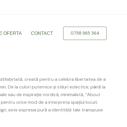
braila.ro
0758 965 364
E OFERTA
CONTACT
ultifațetată, creată pentru a celebra libertatea de a
ămin. De la culori puternice și stiluri eclectice, până la
ale sau de inspirație nordică, minimalistă, “About
e pentru orice mod de a interpreta spațiul locuit.
gn; este expresia pură a identității tale transpuse