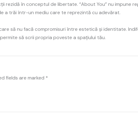
ții rezidă în conceptul de libertate. “About You” nu impune re
de a trăi într-un mediu care te reprezintă cu adevărat.
re să nu facă compromisuri între estetică și identitate. Indif
i permite să scrii propria poveste a spațiului tău.
ed fields are marked
*