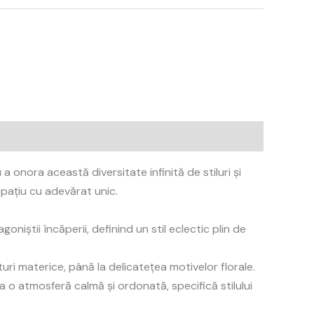
 onora această diversitate infinită de stiluri și
spațiu cu adevărat unic.
niștii încăperii, definind un stil eclectic plin de
ri materice, până la delicatețea motivelor florale.
ea o atmosferă calmă și ordonată, specifică stilului