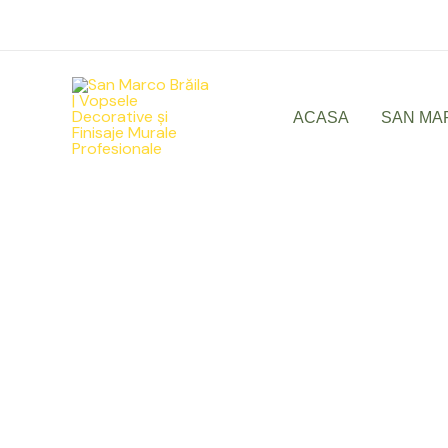
Skip
to
content
ACASA
SAN MA