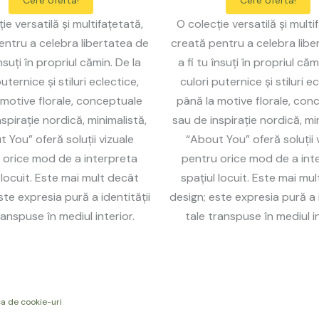
Cere oferta!
Cere oferta!
ie versatilă și multifațetată,
O colecție versatilă și multi
entru a celebra libertatea de
creată pentru a celebra libe
însuți în propriul cămin. De la
a fi tu însuți în propriul căm
uternice și stiluri eclectice,
culori puternice și stiluri ec
 motive florale, conceptuale
până la motive florale, con
spirație nordică, minimalistă,
sau de inspirație nordică, mi
 You” oferă soluții vizuale
“About You” oferă soluții 
 orice mod de a interpreta
pentru orice mod de a int
 locuit. Este mai mult decât
spațiul locuit. Este mai mu
ste expresia pură a identității
design; este expresia pură a i
ranspuse în mediul interior.
tale transpuse în mediul in
ca de cookie-uri