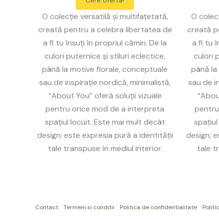
Cere oferta!
O colecție versatilă și multifațetată,
O colecț
creată pentru a celebra libertatea de
creată p
a fi tu însuți în propriul cămin. De la
a fi tu 
culori puternice și stiluri eclectice,
culori p
până la motive florale, conceptuale
până la
sau de inspirație nordică, minimalistă,
sau de in
“About You” oferă soluții vizuale
“About
pentru orice mod de a interpreta
pentru
spațiul locuit. Este mai mult decât
spațiul
design; este expresia pură a identității
design; e
tale transpuse în mediul interior.
tale t
Contact
Termeni si conditii
Politica de confidentialitate
Politi