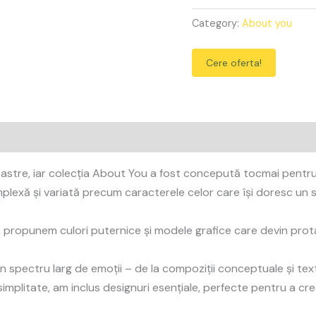
Category:
About you
Cere oferta!
astre, iar colecția About You a fost concepută tocmai pentru a
complexă și variată precum caracterele celor care își doresc un 
, propunem culori puternice și modele grafice care devin protago
 spectru larg de emoții – de la compoziții conceptuale și textu
 simplitate, am inclus designuri esențiale, perfecte pentru a cr