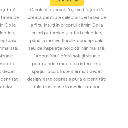
Cere oferta!
fațetată,
O colecție versatilă și multifațetată,
rtatea de
creată pentru a celebra libertatea de
in. De la
a fi tu însuți în propriul cămin. De la
lectice,
culori puternice și stiluri eclectice,
ceptuale
până la motive florale, conceptuale
nimalistă,
sau de inspirație nordică, minimalistă,
vizuale
“About You” oferă soluții vizuale
erpreta
pentru orice mod de a interpreta
lt decât
spațiul locuit. Este mai mult decât
dentității
design; este expresia pură a identității
terior.
tale transpuse în mediul interior.