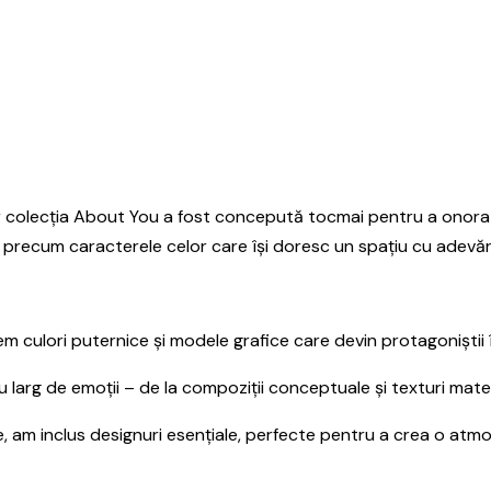
 colecția About You a fost concepută tocmai pentru a onora acea
tă precum caracterele celor care își doresc un spațiu cu adevăr
 culori puternice și modele grafice care devin protagoniștii înc
larg de emoții – de la compoziții conceptuale și texturi materi
te, am inclus designuri esențiale, perfecte pentru a crea o atmo