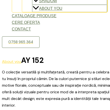
SHADOW
ABOUT YOU
CATALOAGE PRODUSE
CERE OFERTA
CONTACT
0758 965 364
AY 152
About you
O colecție versatilă și multifațetată, creată pentru a celebra 
tu însuți în propriul cămin. De la culori puternice și stiluri ecl
motive florale, conceptuale sau de inspirație nordică, minima
oferă soluții vizuale pentru orice mod de a interpreta spațiul 
mult decât design; este expresia pură a identității tale tran
interior.