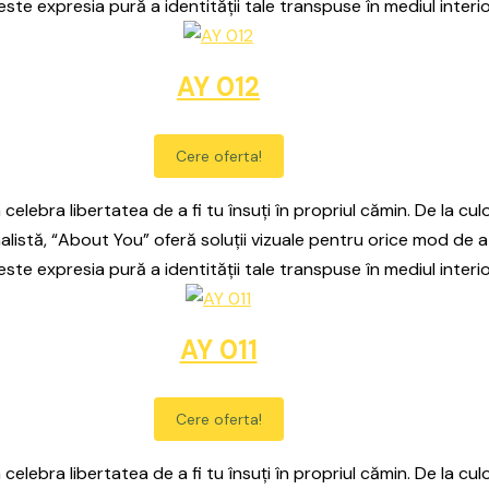
este expresia pură a identității tale transpuse în mediul interio
AY 012
Cere oferta!
celebra libertatea de a fi tu însuți în propriul cămin. De la culo
alistă, “About You” oferă soluții vizuale pentru orice mod de a
este expresia pură a identității tale transpuse în mediul interio
AY 011
Cere oferta!
celebra libertatea de a fi tu însuți în propriul cămin. De la culo