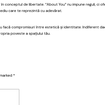
ă în conceptul de libertate. “About You” nu impune reguli, ci 
mediu care te reprezintă cu adevărat.
facă compromisuri între estetică și identitate. Indiferent dac
propria poveste a spațiului tău.
e marked
*