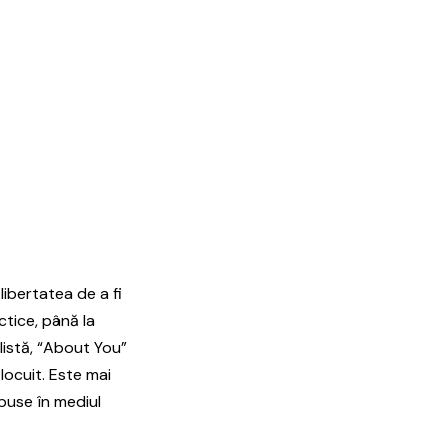
libertatea de a fi
ectice, până la
listă, “About You”
locuit. Este mai
spuse în mediul