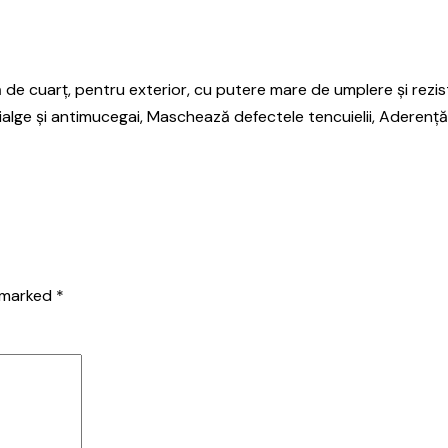
de cuarț, pentru exterior, cu putere mare de umplere și reziste
ntialge și antimucegai, Maschează defectele tencuielii, Aderenț
e marked
*