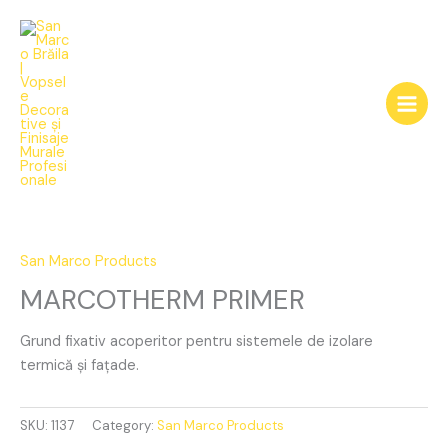
Skip
to
content
MARCOTHERM
PRIMER
quantity
San Marco Products
MARCOTHERM PRIMER
Grund fixativ acoperitor pentru sistemele de izolare
termică și fațade.
SKU:
1137
Category:
San Marco Products