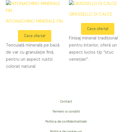
GRASSELLO DI CALCE
INTONACHINO MINERALE FIN
Cere oferta!
Cere oferta!
Finisaj mineral tradițional
Tencuială minerală pe bază
pentru interior, oferă un
de var cu granulație fină,
aspect lucios tip “stuc
pentru un aspect rustic
venețian”.
colorat natural.
Contact
Termeni si conditii
Politica de confidentialitate
Politica de cookie-uri