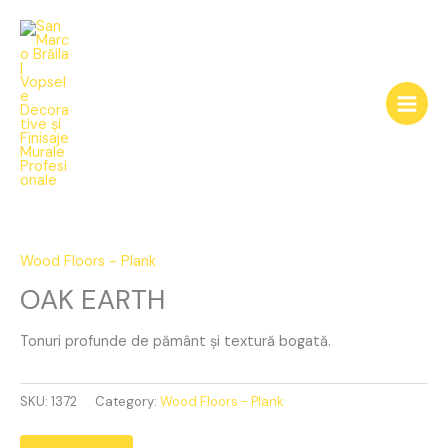
Skip
to
content
OAK
EARTH
quantity
Wood Floors - Plank
OAK EARTH
Tonuri profunde de pământ și textură bogată.
SKU:
1372
Category:
Wood Floors - Plank