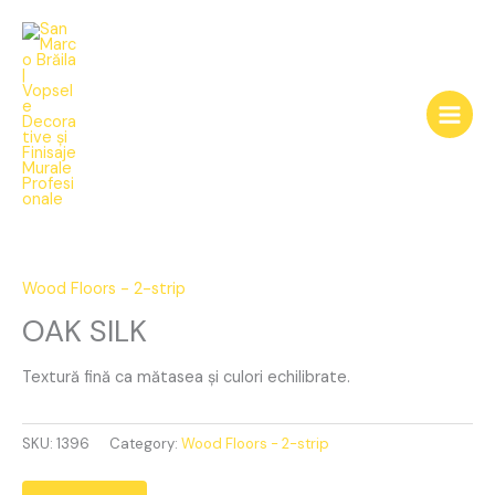
Skip
to
content
OAK
SILK
quantity
Wood Floors - 2-strip
OAK SILK
Textură fină ca mătasea și culori echilibrate.
SKU:
1396
Category:
Wood Floors - 2-strip