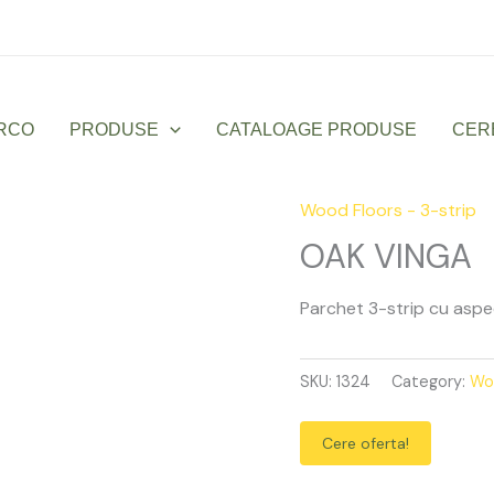
Luni – Vineri: 9:00 – 17:00
office@sanmarco
RCO
PRODUSE
CATALOAGE PRODUSE
CER
Wood Floors - 3-strip
OAK
VINGA
OAK VINGA
quantity
Parchet 3-strip cu aspect
SKU:
1324
Category:
Woo
Cere oferta!