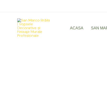
Skip
to
content
ACASA
SAN MA