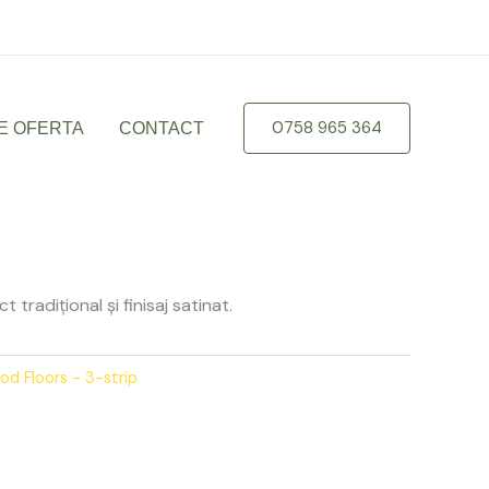
braila.ro
0758 965 364
E OFERTA
CONTACT
 tradițional și finisaj satinat.
d Floors - 3-strip