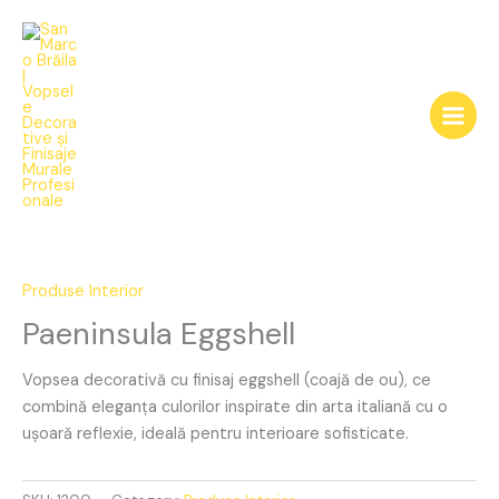
Skip
to
content
Paeninsula
Eggshell
quantity
Produse Interior
Paeninsula Eggshell
Vopsea decorativă cu finisaj eggshell (coajă de ou), ce
combină eleganța culorilor inspirate din arta italiană cu o
ușoară reflexie, ideală pentru interioare sofisticate.