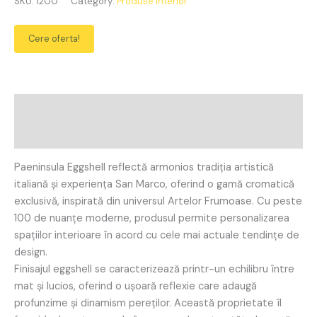
SKU:
1200
Category:
Produse Interior
Cere oferta!
Description
Reviews (0)
Paeninsula Eggshell reflectă armonios tradiția artistică
italiană și experiența San Marco, oferind o gamă cromatică
exclusivă, inspirată din universul Artelor Frumoase. Cu peste
100 de nuanțe moderne, produsul permite personalizarea
spațiilor interioare în acord cu cele mai actuale tendințe de
design.
Finisajul eggshell se caracterizează printr-un echilibru între
mat și lucios, oferind o ușoară reflexie care adaugă
profunzime și dinamism pereților. Această proprietate îl