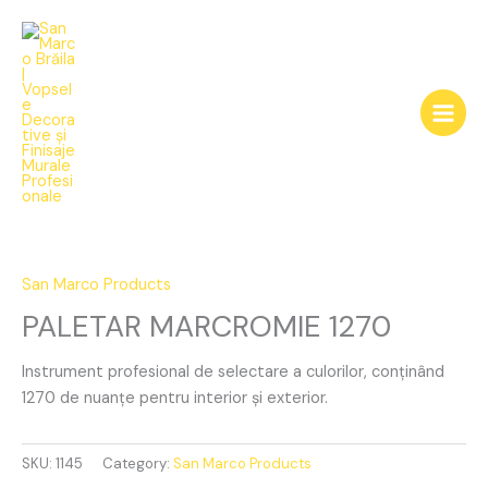
Skip
to
content
PALETAR
MARCROMIE
1270
San Marco Products
quantity
PALETAR MARCROMIE 1270
Instrument profesional de selectare a culorilor, conținând
1270 de nuanțe pentru interior și exterior.
SKU:
1145
Category:
San Marco Products